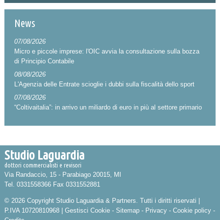
News
07/08/2026
Micro e piccole imprese: l'OIC avvia la consultazione sulla bozza
di Principio Contabile
08/08/2026
L'Agenzia delle Entrate scioglie i dubbi sulla fiscalità dello sport
07/08/2026
“Coltivaitalia”: in arrivo un miliardo di euro in più al settore primario
Studio Laguardia
dottori commercialisti e revisori
Via Randaccio, 15 -
Parabiago
20015
,
MI
Tel.
0331558366
Fax
0331552881
© 2026 Copyright Studio Laguardia & Partners. Tutti i diritti riservati |
P.IVA 10720810968 |
Gestisci Cookie
-
Sitemap
-
Privacy
-
Cookie policy
-